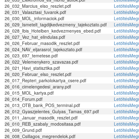
26_032_Marcius_elso_reszlet.pdf
Letöltés
Megn
26_031_Valasztasi_fuvarok.pdf
Letöltés
Megn
26_030_MOL_informaciok.pdf
Letöltés
Megn
26_029_Ismetelt_tagdijkedvezmeny_tajekoztato.pdf
Letöltés
Megn
26_028_Ibis_Hotelben_kedvezmenyes_ebed.pdf
Letöltés
Megn
26_027_Vez_hat_elindulas.pdf
Letöltés
Megn
26_026_Februar_masodik_reszlet.pdf
Letöltés
Megn
26_024_NAV_eljarasrol_tajekoztato.pdf
Letöltés
Megn
26_023_697_temetese.pdf
Letöltés
Megn
26_022_Velemenykero_szavazas.pdf
Letöltés
Megn
26_021_Havi_statisztika.pdf
Letöltés
Megn
26_020_Februar_elso_reszlet.pdf
Letöltés
Megn
26_017_Repteri_parkolokartya_csere.pdf
Letöltés
Megn
26_016_cimelengedesi_arany.pdf
Letöltés
Megn
26_015_MOL_kartya.pdf
Letöltés
Megn
26_014_Forum.pdf
Letöltés
Megn
26_013_OTB_bank_POS_terminal.pdf
Letöltés
Megn
26_012_Gyaszjelentes_Gulyas_Tamas_697.pdf
Letöltés
Megn
26_011_Januar_masodik_reszlet.pdf
Letöltés
Megn
26_010_REB_szabaly_modositasa.pdf
Letöltés
Megn
26_009_Grund.pdf
Letöltés
Megn
26_008_Csillagos_megrendelok.pdf
Letöltés
Megn