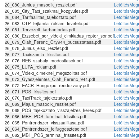
26_086_Junius_masodik_reszlet.pdf
Letöltés
Megn
26_085_City_Taxi_szakmai_kozgyules.pdf
Letöltés
Megn
26_084_Tarifaallitas_tajekoztato.pdf
Letöltés
Megn
26_083_OTP_fejtamla_reklam_levetele.pdf
Letöltés
Megn
26_081_Tervezett_karbantartas.pdf
Letöltés
Megn
26_080_Erzsebet_sor_videki_cimkiadas_repter_sor.pdf
Letöltés
Megn
26_079_Olah_Ferenc_City944_bucsuztatasa.pdf
Letöltés
Megn
26_078_Junius_elso_reszlet.pdf
Letöltés
Megn
26_077_Taxiszamla_frissites.pdf
Letöltés
Megn
26_076_REB_szabaly_modositasok.pdf
Letöltés
Megn
26_075_LUPA_reklam.pdf
Letöltés
Megn
26_074_Videki_cimeknel_megszolitas.pdf
Letöltés
Megn
26_073_Gyaszjelentes_Olah_Ferenc_944.pdf
Letöltés
Megn
26_072_EACR_Hungexpo_rendezveny.pdf
Letöltés
Megn
26_071_POS_frissites.pdf
Letöltés
Megn
26_070_TaxiTrack_tajekoztato.pdf
Letöltés
Megn
26_069_Majus_masodik_reszlet.pdf
Letöltés
Megn
26_068_POS_tajekoztato_visszajelzes_keres.pdf
Letöltés
Megn
26_066_MBH_POS_terminal_frissites.pdf
Letöltés
Megn
26_065_Pontrendszer_visszaallitasa.pdf
Letöltés
Megn
26_064_Pontrendszer_felfuggesztese.pdf
Letöltés
Megn
26_062_MBH_POS_terminal_frissites.pdf
Letöltés
Megn