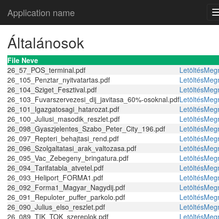
Application name
Általánosok
File Neve
26_57_POS_terminal.pdf
Letöltés
Megn
26_105_Penztar_nyitvatartas.pdf
Letöltés
Megn
26_104_Sziget_Fesztival.pdf
Letöltés
Megn
26_103_Fuvarszervezesi_dij_javitasa_60%-osoknal.pdf
Letöltés
Megn
26_101_Igazgatosagi_hatarozat.pdf
Letöltés
Megn
26_100_Juliusi_masodik_reszlet.pdf
Letöltés
Megn
26_098_Gyaszjelentes_Szabo_Peter_City_196.pdf
Letöltés
Megn
26_097_Repteri_behajtasi_rend.pdf
Letöltés
Megn
26_096_Szolgaltatasi_arak_valtozasa.pdf
Letöltés
Megn
26_095_Vac_Zebegeny_bringatura.pdf
Letöltés
Megn
26_094_Tarifatabla_atvetel.pdf
Letöltés
Megn
26_093_Heliport_FORMA1.pdf
Letöltés
Megn
26_092_Forma1_Magyar_Nagydij.pdf
Letöltés
Megn
26_091_Repuloter_puffer_parkolo.pdf
Letöltés
Megn
26_090_Julius_elso_reszlet.pdf
Letöltés
Megn
26_089_TIK_TOK_szereplok.pdf
Letöltés
Megn