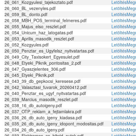
26_061_Kozgyulesi_tajekoztato.pdf
Letöltés
Megn
26_060_BL_vezenyles.pdf
Letöltés
Megn
26_059_BL_donto.pdf
Letöltés
Megn
26_058_MBH_POS_terminal_felmeres.pdf
Letöltés
Megn
26_055_Majus_elso_reszlet.pdf
Letöltés
Megn
26_054_Unicum_haz_latogatas.pdf
Letöltés
Megn
26_053_Aprilis_masodik_reszlet.pdf
Letöltés
Megn
26_052_Kozgyules.pdf
Letöltés
Megn
26_050_Penztar_es_Ugyfelsz_nyitvatartas.pdf
Letöltés
Megn
26_049_City_Taxisokert_Egyesulet.pdf
Letöltés
Megn
26_048_Etyeki_Piknik_pontositas_2.pdf
Letöltés
Megn
26_047_Gyaszjelentes_306.pdf
Letöltés
Megn
26_045_Etyeki_Piknik.pdf
Letöltés
Megn
26_043_39_db_gepkocsi_keresese.pdf
Letöltés
Megn
26_042_Valasztasi_fuvarok_20260412.pdf
Letöltés
Megn
26_040_Penztar_es_ugyf_nyitvatartas.pdf
Letöltés
Megn
26_039_Marcius_masodik_reszlet.pdf
Letöltés
Megn
26_038_16_db_autoigeny.pdf
Letöltés
Megn
26_037_OTP_reklam_a_fejtamlakra.pdf
Letöltés
Megn
26_036_26_db_auto_igeny_kiadasa.pdf
Letöltés
Megn
26_035_26_db_auto_igeny_idopont_modositas.pdf
Letöltés
Megn
26_034_26_db_auto_igeny.pdf
Letöltés
Megn
26_033_Elektromos_es_hibrid_autok.pdf
Letöltés
Megn