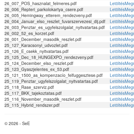
26_007_POS_hasznalat_felmeres.pdf
Letöltés
Megn
26_006_Repteri_parkolokartya_csere.pdf
Letöltés
Megn
26_005_Hemingway_etterem_rendezveny.pdf
Letöltés
Megn
26_004_Januar_elso_reszlet_fuvarszervezesi_dij.pdf
Letöltés
Megn
26_003_Penztar_es_ugyfelszolgalat_nyitvatartas.pdf
Letöltés
Megn
26_002_52_es_korzet.pdf
Letöltés
Megn
26_001_December_masodik_reszlet.pdf
Letöltés
Megn
25_127_Karacsonyi_udvozlet.pdf
Letöltés
Megn
25_126_E_csekk_nyitvatartas.pdf
Letöltés
Megn
25_125_Dec_18_HUNGEXPO_rendezveny.pdf
Letöltés
Megn
25_124_December_elso_reszlet.pdf
Letöltés
Megn
25_123_Gyaszjelentes_ex_53.pdf
Letöltés
Megn
25_121_1500_as_kompenzacío_felfuggesztese.pdf
Letöltés
Megn
25_119_Penztar_ugyfelszolgalat_nyitvatartas.pdf
Letöltés
Megn
25_118_Rase_szerviz.pdf
Letöltés
Megn
25_117_BKK_tajekoztatas.pdf
Letöltés
Megn
25_116_November_masodik_reszlet.pdf
Letöltés
Megn
25_115_Hybrid_rendszer.pdf
Letöltés
Megn
© 2026 - SeE